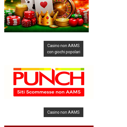
Casino non AAMS
con giochi popolari
Casino non AAMS