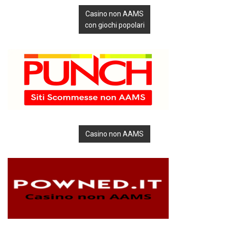
Casino non AAMS
con giochi popolari
Casino non AAMS