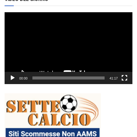
Video
Player
00:00
41:17