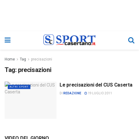
Home
Tag
precisazioni
Tag:
precisazioni
Le precisazioni del CUS Caserta
ALTRI SPORT
DI
REDAZIONE
19 LUGLIO 2011
VIDEO DEL GIORNO