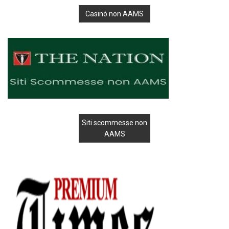
Casinò non AAMS
Siti scommesse non
AAMS