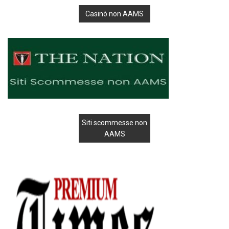
Casinò non AAMS
Siti scommesse non
AAMS