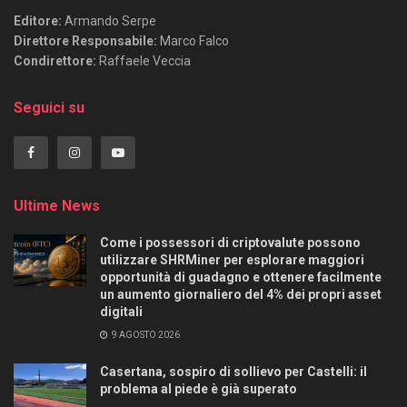
Editore:
Armando Serpe
Direttore Responsabile:
Marco Falco
Condirettore:
Raffaele Veccia
Seguici su
Ultime News
Come i possessori di criptovalute possono
utilizzare SHRMiner per esplorare maggiori
opportunità di guadagno e ottenere facilmente
un aumento giornaliero del 4% dei propri asset
digitali
9 AGOSTO 2026
Casertana, sospiro di sollievo per Castelli: il
problema al piede è già superato