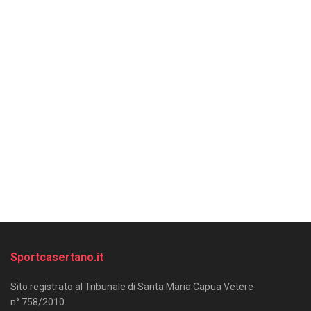
Sportcasertano.it
Sito registrato al Tribunale di Santa Maria Capua Vetere
n° 758/2010.