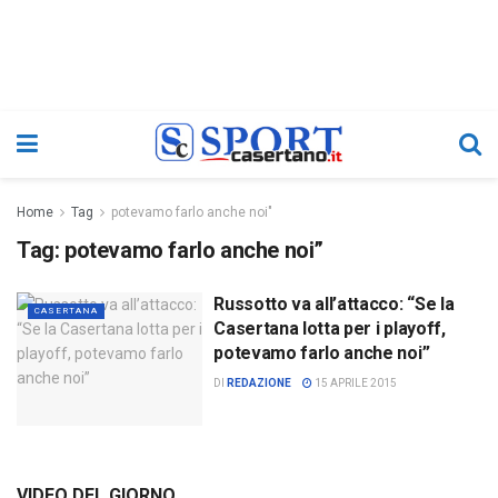
Home
Tag
potevamo farlo anche noi"
Tag:
potevamo farlo anche noi”
Russotto va all’attacco: “Se la
CASERTANA
Casertana lotta per i playoff,
potevamo farlo anche noi”
DI
REDAZIONE
15 APRILE 2015
VIDEO DEL GIORNO