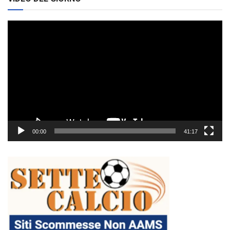
Video
Player
00:00
41:17