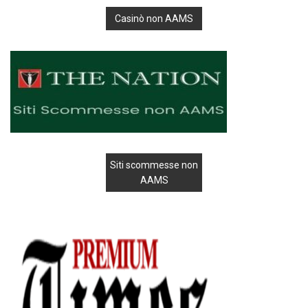
Casinò non AAMS
Siti scommesse non
AAMS