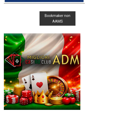
Bookmaker non
AAMS