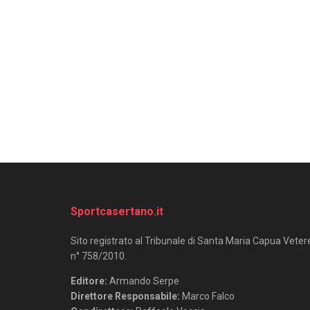
Sportcasertano.it
Sito registrato al Tribunale di Santa Maria Capua Veter
n° 758/2010.
Editore:
Armando Serpe
Direttore Responsabile:
Marco Falco