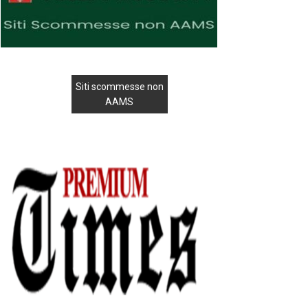
Siti scommesse non
AAMS