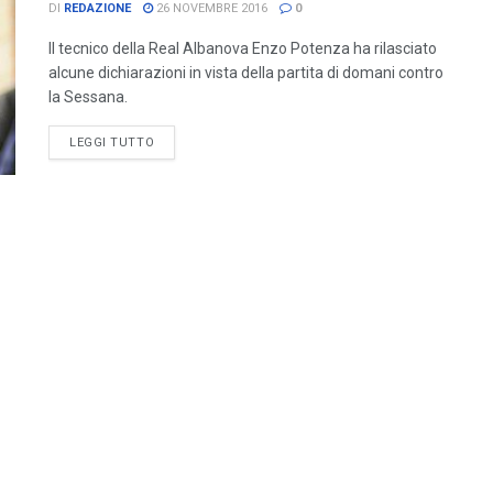
DI
REDAZIONE
26 NOVEMBRE 2016
0
Il tecnico della Real Albanova Enzo Potenza ha rilasciato
alcune dichiarazioni in vista della partita di domani contro
la Sessana.
LEGGI TUTTO