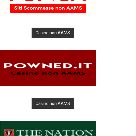
Casino non AAMS
Casinò non AAMS