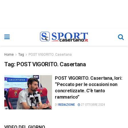
Home
Tag
POST VIGORITO. Casertana
Tag:
POST VIGORITO. Casertana
POST VIGORITO. Casertana, Iori:
CASERTANA
“Peccato per le occasioni non
concretizzate. C’è tanto
rammarico”
DI
REDAZIONE
27 OTTOBRE 2024
VIDEO DEL GIORNO