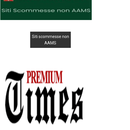
Siti scommesse non
AAMS