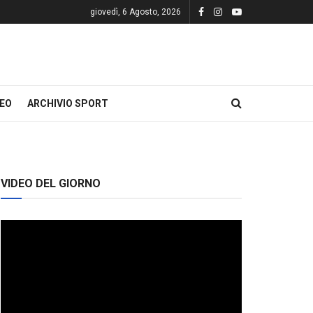
giovedì, 6 Agosto, 2026
DEO
ARCHIVIO SPORT
VIDEO DEL GIORNO
Video
Player