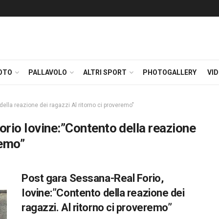
OTO
PALLAVOLO
ALTRI SPORT
PHOTOGALLERY
VI
ella reazione dei ragazzi Al ritorno ci proveremo"
rio Iovine:”Contento della reazione
remo”
Post gara Sessana-Real Forio,
Iovine:”Contento della reazione dei
ragazzi. Al ritorno ci proveremo”