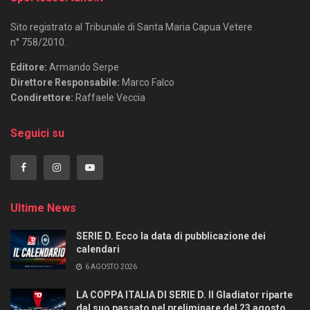
Sito registrato al Tribunale di Santa Maria Capua Vetere
n° 758/2010.
Editore:
Armando Serpe
Direttore Responsabile:
Marco Falco
Condirettore:
Raffaele Veccia
Seguici su
Ultime News
SERIE D. Ecco la data di pubblicazione dei
calendari
6 AGOSTO 2026
LA COPPA ITALIA DI SERIE D. Il Gladiator riparte
dal suo passato nel preliminare del 23 agosto.