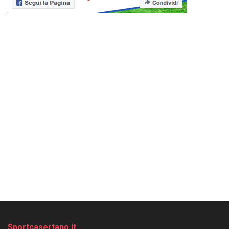
Sportcasertano.it