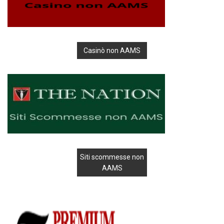
Casinò non AAMS
Siti scommesse non
AAMS