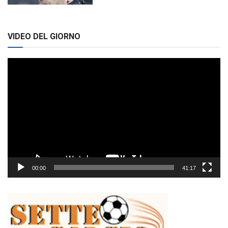
VIDEO DEL GIORNO
Video
Player
00:00
41:17