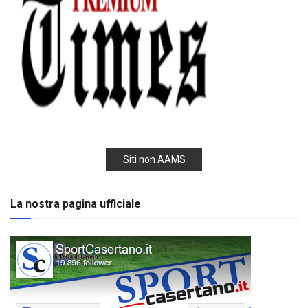
Siti non AAMS
La nostra pagina ufficiale