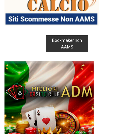
Bookmaker non
AAMS