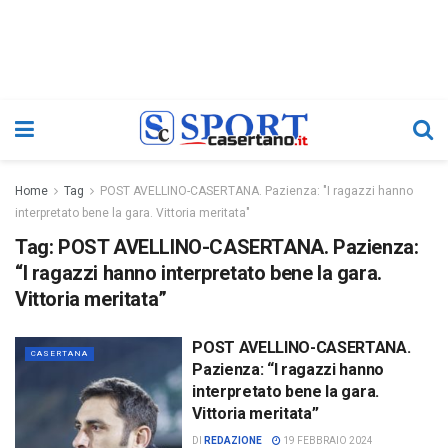
Home
Tag
POST AVELLINO-CASERTANA. Pazienza: "I ragazzi hanno
interpretato bene la gara. Vittoria meritata"
Tag:
POST AVELLINO-CASERTANA. Pazienza:
“I ragazzi hanno interpretato bene la gara.
Vittoria meritata”
POST AVELLINO-CASERTANA.
CASERTANA
Pazienza: “I ragazzi hanno
interpretato bene la gara.
Vittoria meritata”
DI
REDAZIONE
19 FEBBRAIO 2024