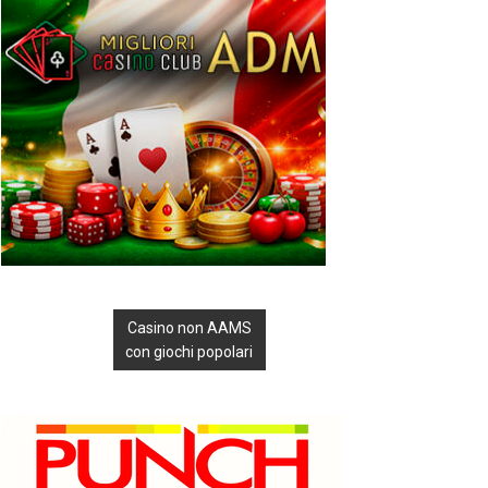
Casino non AAMS
con giochi popolari