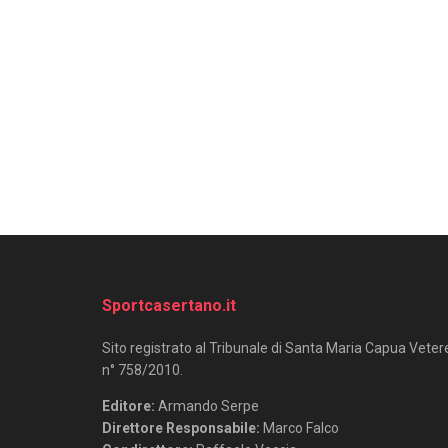
Sportcasertano.it
Sito registrato al Tribunale di Santa Maria Capua Veter
n° 758/2010.
Editore:
Armando Serpe
Direttore Responsabile:
Marco Falco