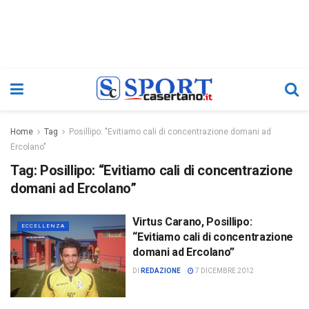
Home
Tag
Posillipo: "Evitiamo cali di concentrazione domani ad
Ercolano"
Tag:
Posillipo: “Evitiamo cali di concentrazione
domani ad Ercolano”
Virtus Carano, Posillipo:
ECCELLENZA
“Evitiamo cali di concentrazione
domani ad Ercolano”
DI
REDAZIONE
7 DICEMBRE 2012