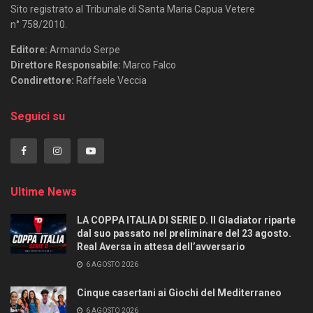
Sito registrato al Tribunale di Santa Maria Capua Vetere
n° 758/2010.
Editore:
Armando Serpe
Direttore Responsabile:
Marco Falco
Condirettore:
Raffaele Veccia
Seguici su
Ultime News
LA COPPA ITALIA DI SERIE D. Il Gladiator riparte
dal suo passato nel preliminare del 23 agosto.
Real Aversa in attesa dell’avversario
6 AGOSTO 2026
Cinque casertani ai Giochi del Mediterraneo
6 AGOSTO 2026