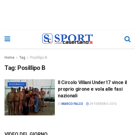
Home
Tag
Posillipo B
Tag:
Posillipo B
Il Circolo Villani Under17 vince il
GIOVANILI
proprio girone e vola alle fasi
nazionali
DI
MARCO FALCO
29 FEBBRAIO 2016
VIDEO DEL GIORNO