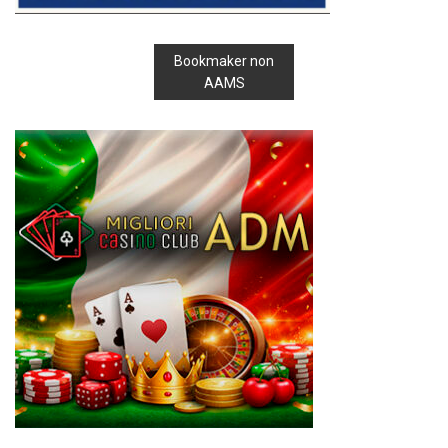
Bookmaker non
AAMS