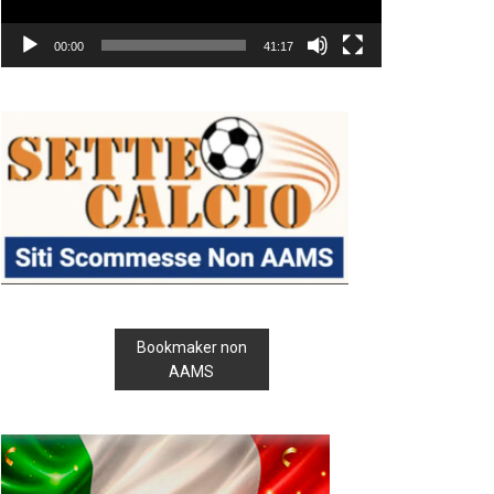
00:00
41:17
Bookmaker non
AAMS