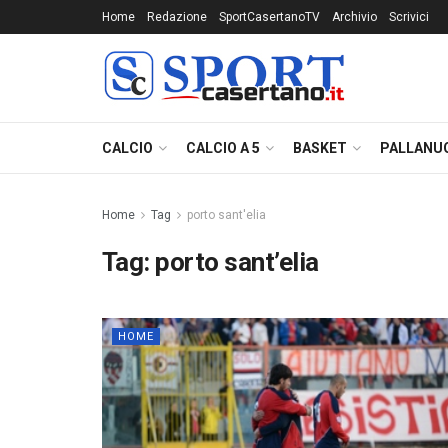
Home
Redazione
SportCasertanoTV
Archivio
Scrivici
CALCIO
CALCIO A 5
BASKET
PALLANU
Home
Tag
porto sant'elia
Tag:
porto sant’elia
HOME