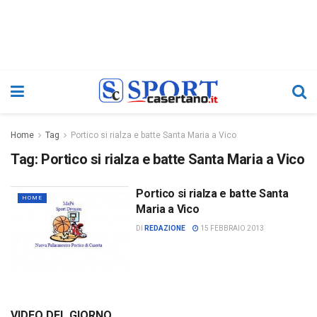
Home
Tag
Portico si rialza e batte Santa Maria a Vico
Tag:
Portico si rialza e batte Santa Maria a Vico
Portico si rialza e batte Santa
HOME
Maria a Vico
DI
REDAZIONE
15 FEBBRAIO 2013
VIDEO DEL GIORNO