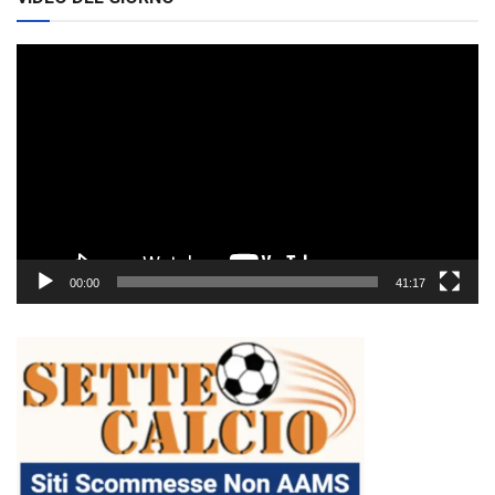
Video
Player
00:00
41:17