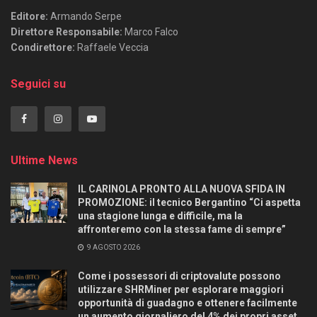
Editore:
Armando Serpe
Direttore Responsabile:
Marco Falco
Condirettore:
Raffaele Veccia
Seguici su
Ultime News
IL CARINOLA PRONTO ALLA NUOVA SFIDA IN
PROMOZIONE: il tecnico Bergantino “Ci aspetta
una stagione lunga e difficile, ma la
affronteremo con la stessa fame di sempre”
9 AGOSTO 2026
Come i possessori di criptovalute possono
utilizzare SHRMiner per esplorare maggiori
opportunità di guadagno e ottenere facilmente
un aumento giornaliero del 4% dei propri asset