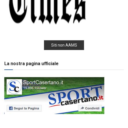
Siti non AAMS
La nostra pagina ufficiale