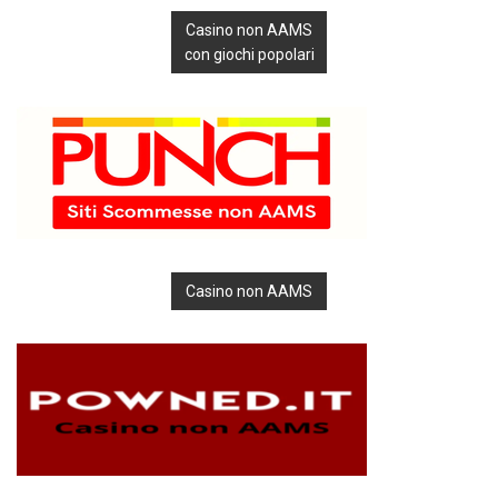
Casino non AAMS
con giochi popolari
Casino non AAMS