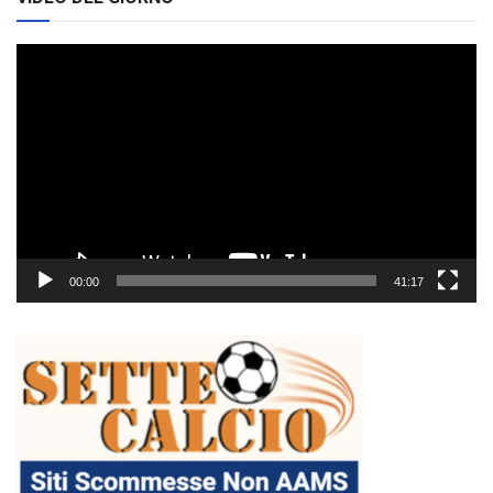
Video
Player
00:00
41:17