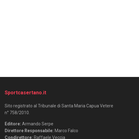
Sportcasertano.it
Sito registrato al Tribunale di Santa Maria Capua Vetere
n° 758/2010.
Editore:
Armando Serpe
Direttore Responsabile:
Marco Falco
Condirettore:
Raffaele Veccia