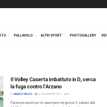
OTO
PALLAVOLO
ALTRI SPORT
PHOTOGALLERY
VI
Il Volley Caserta imbattuto in D, cerca
la fuga contro l’Arzano
DI
MARCO FALCO
16 NOVEMBRE 2017
0
Partenza sprint per le casertane nel girone C, sabato alle