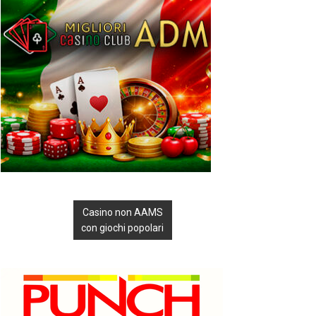
Casino non AAMS
con giochi popolari