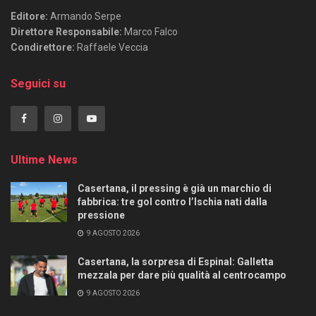
Editore:
Armando Serpe
Direttore Responsabile:
Marco Falco
Condirettore:
Raffaele Veccia
Seguici su
Ultime News
Casertana, il pressing è già un marchio di
fabbrica: tre gol contro l’Ischia nati dalla
pressione
9 AGOSTO 2026
Casertana, la sorpresa di Espinal: Galletta
mezzala per dare più qualità al centrocampo
9 AGOSTO 2026