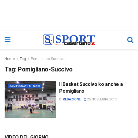
Home
Tag
Pomigliano-Succivo
Tag:
Pomigliano-Succivo
Il Basket Succivo ko anche a
CAMPIONATI MINORI
Pomigliano
DI
REDAZIONE
25 NOVEMBRE 2013
VIDEO DEL GIORNO