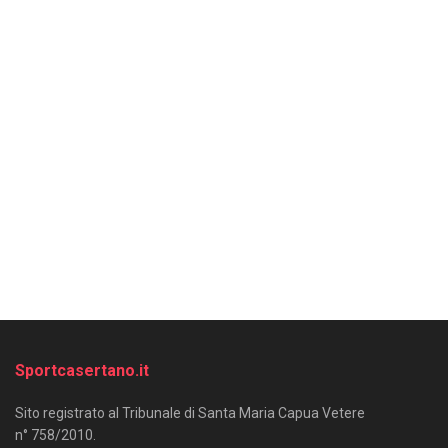
Sportcasertano.it
Sito registrato al Tribunale di Santa Maria Capua Vetere
n° 758/2010.