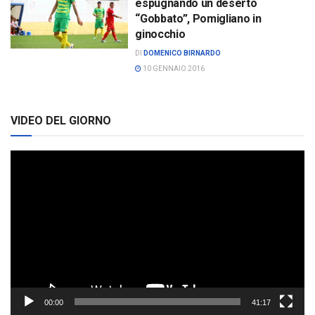
espugnando un deserto
“Gobbato”, Pomigliano in
ginocchio
DI
DOMENICO BIRNARDO
10 GENNAIO 2016
VIDEO DEL GIORNO
Video
Player
00:00
41:17