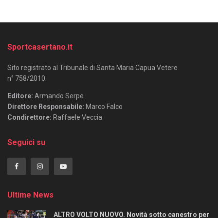
Sportcasertano.it
Sito registrato al Tribunale di Santa Maria Capua Vetere
n° 758/2010.
Editore:
Armando Serpe
Direttore Responsabile:
Marco Falco
Condirettore:
Raffaele Veccia
Seguici su
Ultime News
ALTRO VOLTO NUOVO. Novità sotto canestro per