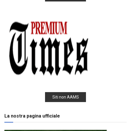
Siti non AAMS
La nostra pagina ufficiale