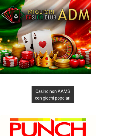
Casino non AAMS
con giochi popolari