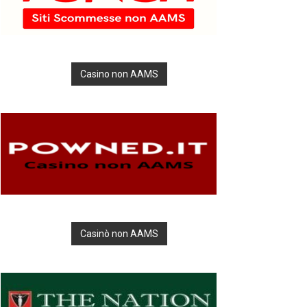
Casino non AAMS
Casinò non AAMS