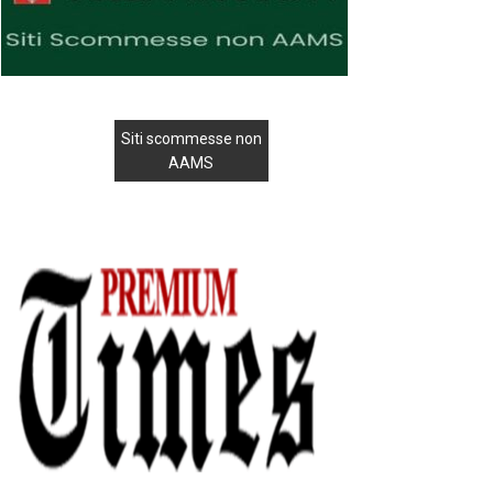
Siti scommesse non
AAMS