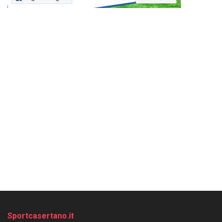
Sportcasertano.it