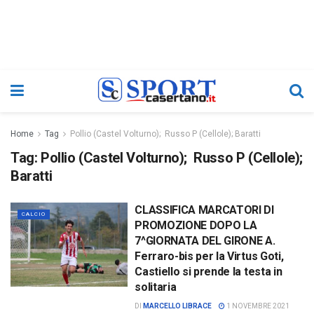
Home
Tag
Pollio (Castel Volturno); Russo P (Cellole); Baratti
Tag:
Pollio (Castel Volturno); Russo P (Cellole);
Baratti
CLASSIFICA MARCATORI DI
CALCIO
PROMOZIONE DOPO LA
7^GIORNATA DEL GIRONE A.
Ferraro-bis per la Virtus Goti,
Castiello si prende la testa in
solitaria
DI
MARCELLO LIBRACE
1 NOVEMBRE 2021