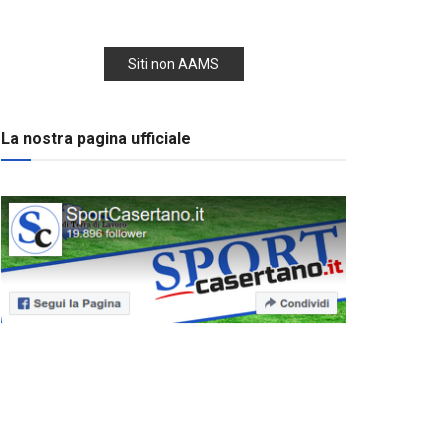
Siti non AAMS
La nostra pagina ufficiale