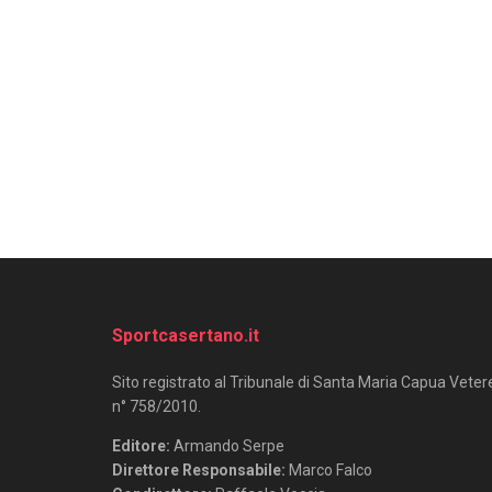
Sportcasertano.it
Sito registrato al Tribunale di Santa Maria Capua Veter
n° 758/2010.
Editore:
Armando Serpe
Direttore Responsabile:
Marco Falco