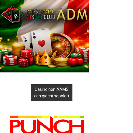
Casino non AAMS
con giochi popolari