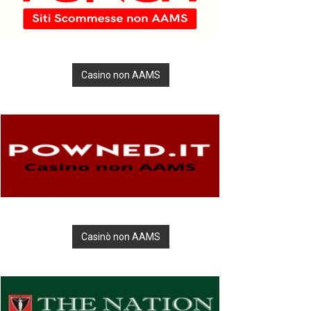
Casino non AAMS
Casinò non AAMS