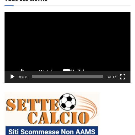
Video
Player
00:00
41:17