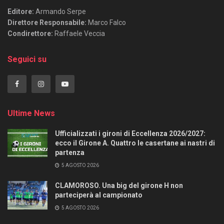
Editore:
Armando Serpe
Direttore Responsabile:
Marco Falco
Condirettore:
Raffaele Veccia
Seguici su
Ultime News
Ufficializzati i gironi di Eccellenza 2026/2027:
ecco il Girone A. Quattro le casertane ai nastri di
partenza
5 AGOSTO 2026
CLAMOROSO. Una big del girone H non
parteciperà al campionato
5 AGOSTO 2026