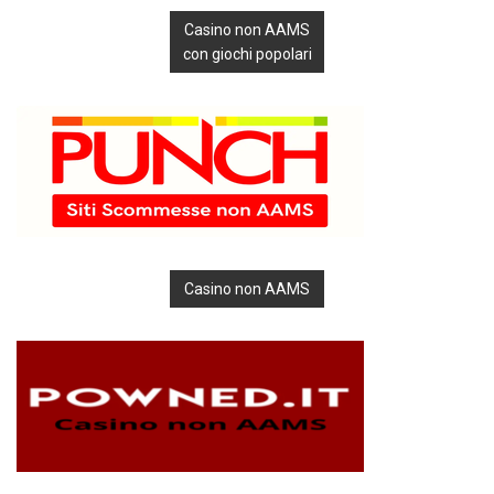
Casino non AAMS
con giochi popolari
Casino non AAMS