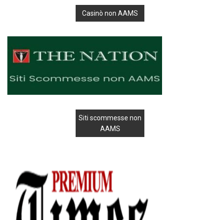
Casinò non AAMS
Siti scommesse non
AAMS