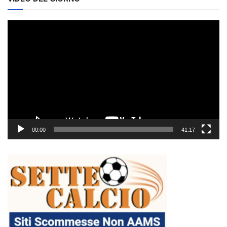
Video
Player
00:00
41:17