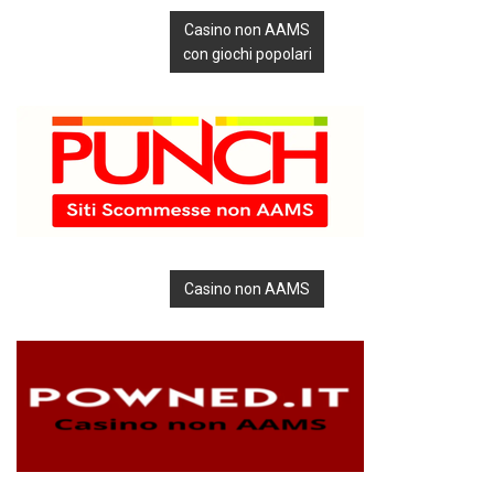
Casino non AAMS
con giochi popolari
Casino non AAMS