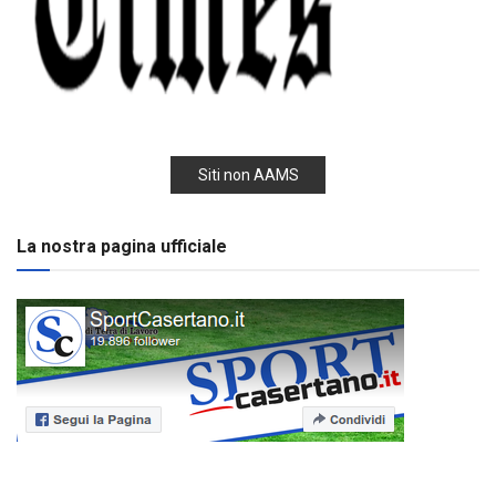
Siti non AAMS
La nostra pagina ufficiale