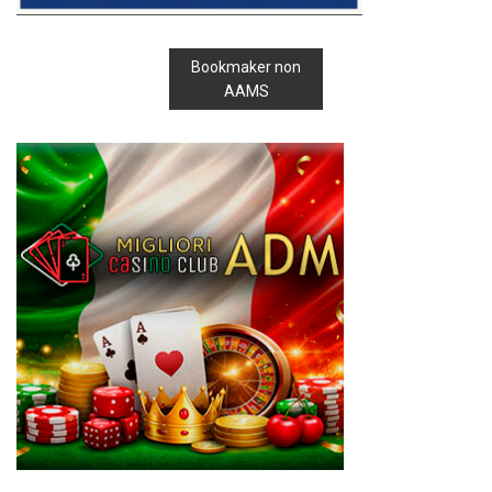
Bookmaker non
AAMS