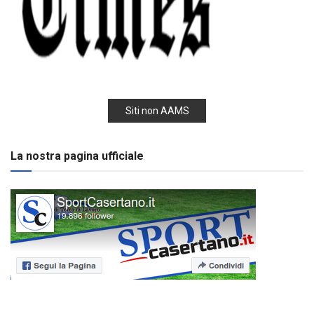
Siti non AAMS
La nostra pagina ufficiale