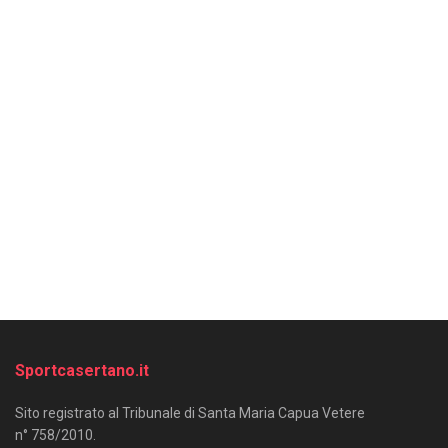
Sportcasertano.it
Sito registrato al Tribunale di Santa Maria Capua Vetere
n° 758/2010.