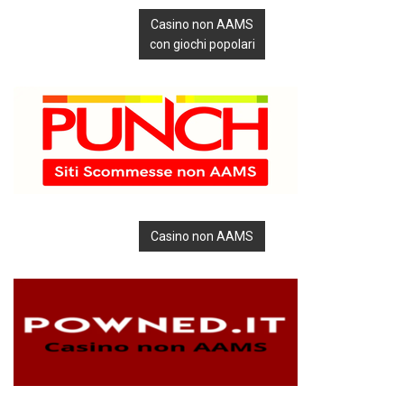
Casino non AAMS
con giochi popolari
Casino non AAMS