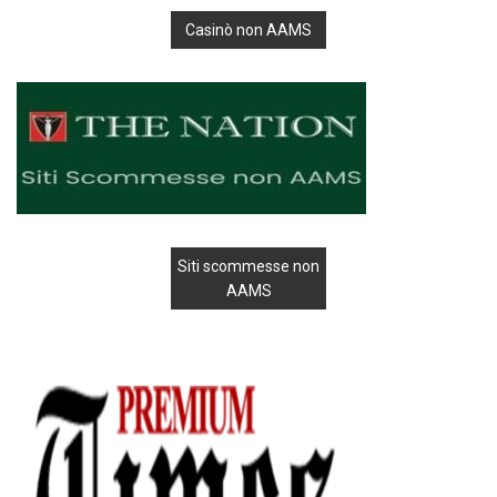
Casinò non AAMS
Siti scommesse non
AAMS