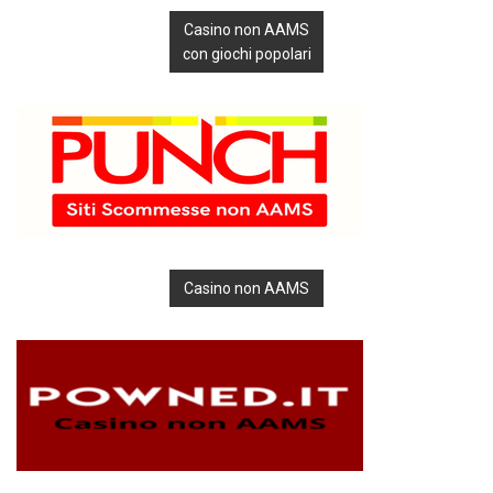
Casino non AAMS
con giochi popolari
Casino non AAMS