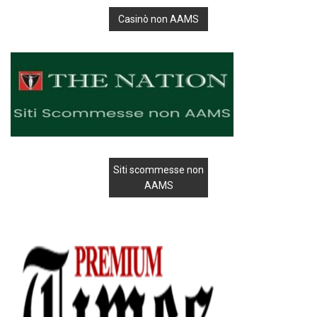
Casinò non AAMS
Siti scommesse non
AAMS