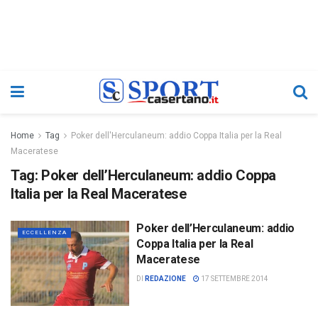
Home
Tag
Poker dell'Herculaneum: addio Coppa Italia per la Real
Maceratese
Tag:
Poker dell’Herculaneum: addio Coppa
Italia per la Real Maceratese
Poker dell’Herculaneum: addio
ECCELLENZA
Coppa Italia per la Real
Maceratese
DI
REDAZIONE
17 SETTEMBRE 2014