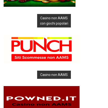
Casino non AAMS
con giochi popolari
Casino non AAMS