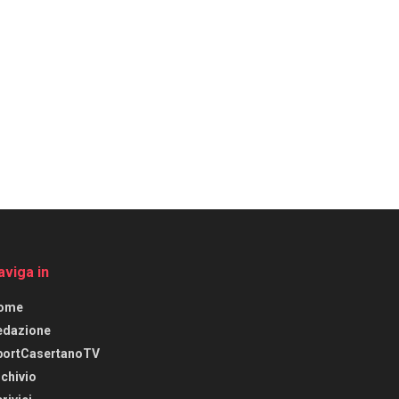
aviga in
ome
edazione
portCasertanoTV
chivio