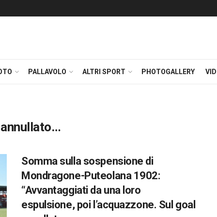
OTO
PALLAVOLO
ALTRI SPORT
PHOTOGALLERY
VI
l annullato…
Somma sulla sospensione di
Mondragone-Puteolana 1902:
“Avvantaggiati da una loro
espulsione, poi l’acquazzone. Sul goal