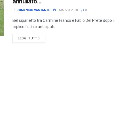
annullato…
DI
DOMENICO VASTANTE
5 MARZO 2018
0
Bel siparietto tra Carmine Franco e Fabio Del Prete dopo il
triplice fischio anticipato
LEGGI TUTTO