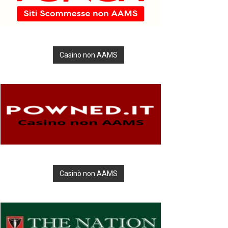
Casino non AAMS
Casinò non AAMS