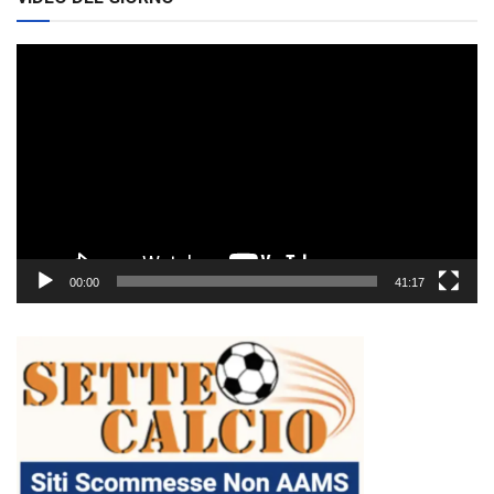
Video
Player
00:00
41:17