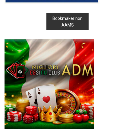
Bookmaker non
AAMS