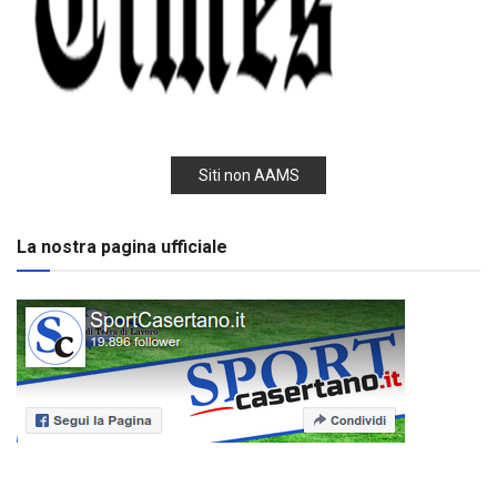
Siti non AAMS
La nostra pagina ufficiale