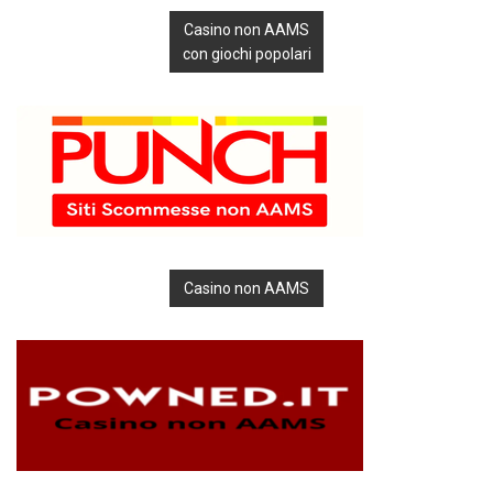
Casino non AAMS
con giochi popolari
Casino non AAMS