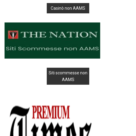
Casinò non AAMS
Siti scommesse non
AAMS