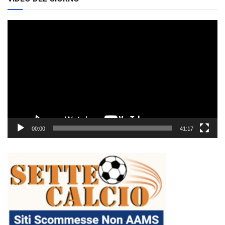
Video
Player
00:00
41:17