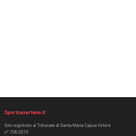
Sportcasertano.it
Sito registrato al Tribunale di Santa Maria Capua Vetere
n° 758/2010.