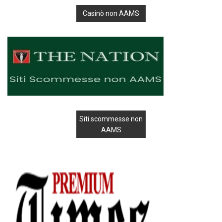
Casinò non AAMS
Siti scommesse non
AAMS