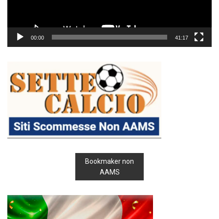
00:00
41:17
Bookmaker non
AAMS