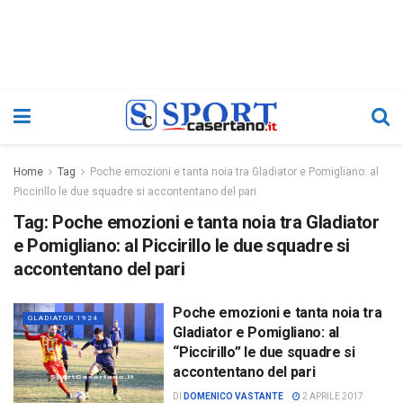
Home
Tag
Poche emozioni e tanta noia tra Gladiator e Pomigliano: al
Piccirillo le due squadre si accontentano del pari
Tag:
Poche emozioni e tanta noia tra Gladiator
e Pomigliano: al Piccirillo le due squadre si
accontentano del pari
Poche emozioni e tanta noia tra
GLADIATOR 1924
Gladiator e Pomigliano: al
“Piccirillo” le due squadre si
accontentano del pari
DI
DOMENICO VASTANTE
2 APRILE 2017