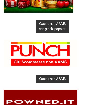
Casino non AAMS
con giochi popolari
Casino non AAMS