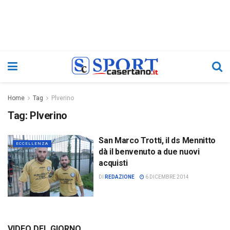
Home
Tag
Plverino
Tag:
Plverino
San Marco Trotti, il ds Mennitto
ECCELLENZA
dà il benvenuto a due nuovi
acquisti
DI
REDAZIONE
6 DICEMBRE 2014
VIDEO DEL GIORNO