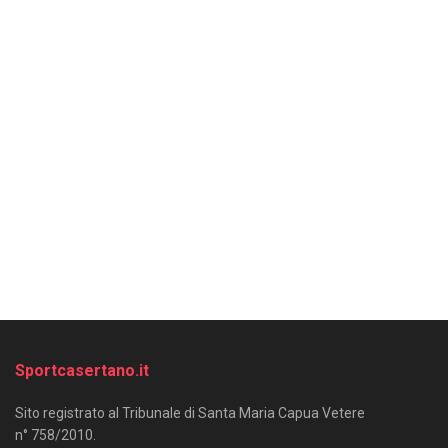
Sportcasertano.it
Sito registrato al Tribunale di Santa Maria Capua Vetere
n° 758/2010.