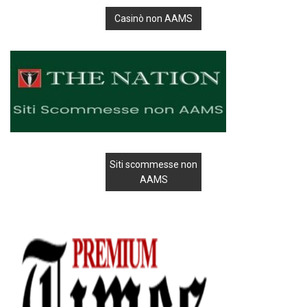
Casinò non AAMS
Siti scommesse non
AAMS