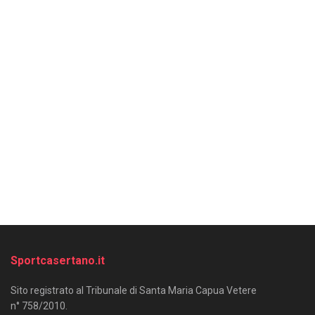
Sportcasertano.it
Sito registrato al Tribunale di Santa Maria Capua Vetere
n° 758/2010.