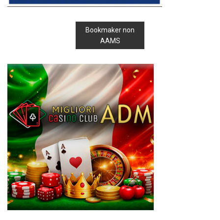
Bookmaker non
AAMS