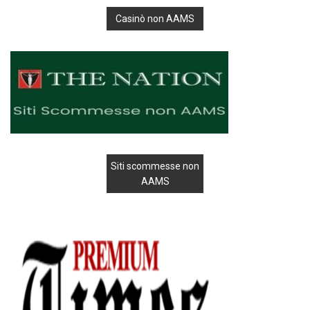
Casinò non AAMS
Siti scommesse non
AAMS