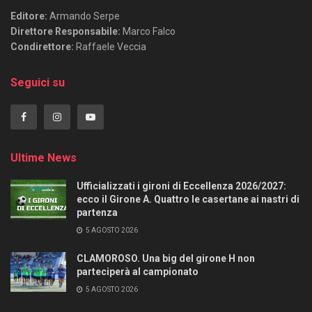
Editore:
Armando Serpe
Direttore Responsabile:
Marco Falco
Condirettore:
Raffaele Veccia
Seguici su
Ultime News
Ufficializzati i gironi di Eccellenza 2026/2027:
ecco il Girone A. Quattro le casertane ai nastri di
partenza
5 AGOSTO 2026
CLAMOROSO. Una big del girone H non
parteciperà al campionato
5 AGOSTO 2026