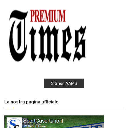
Siti non AAMS
La nostra pagina ufficiale