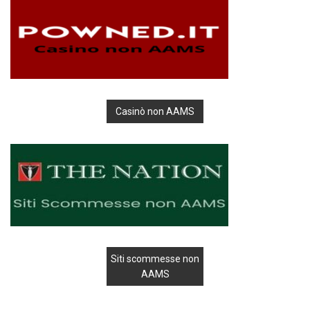
Casinò non AAMS
Siti scommesse non
AAMS