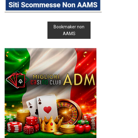
Bookmaker non
AAMS