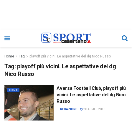
Home
Tag
playoff più vicini. Le aspettative del dg Nico Russo
Tag:
playoff più vicini. Le aspettative del dg
Nico Russo
Aversa Football Club, playoff più
HOME
vicini. Le aspettative del dg Nico
Russo
DI
REDAZIONE
20 APRILE 2016