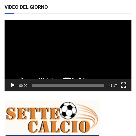
VIDEO DEL GIORNO
Video
Player
00:00
41:17