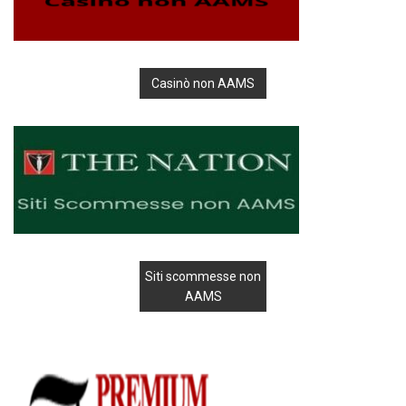
Casinò non AAMS
Siti scommesse non
AAMS