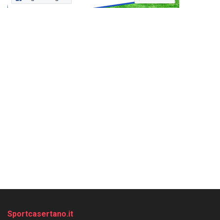
Sportcasertano.it