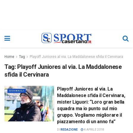
Home
Tag
Playoff Juniores al via. La Maddalonese sfida il Cervinara
Tag:
Playoff Juniores al via. La Maddalonese
sfida il Cervinara
Playoff Juniores al via. La
GIOVANILI
Maddalonese sfida il Cervinara,
mister Liguori: “Loro gran bella
squadra ma io punto sul mio
gruppo. Vogliamo migliorare il
piazzamento di un anno fa”
DI
REDAZIONE
4 APRILE 2018