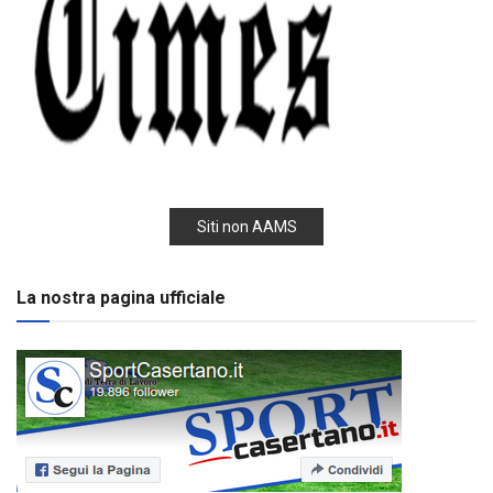
Siti non AAMS
La nostra pagina ufficiale