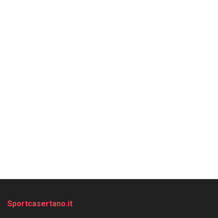
Sportcasertano.it