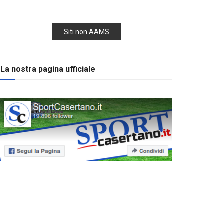
Siti non AAMS
La nostra pagina ufficiale