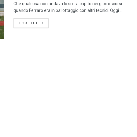
Che qualcosa non andava lo si era capito nei giorni scorsi
quando Ferraro era in ballottaggio con altri tecnici. Oggi ...
LEGGI TUTTO