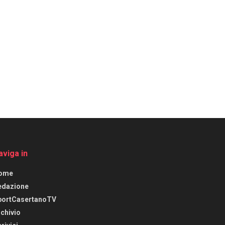
aviga in
ome
edazione
portCasertanoTV
chivio