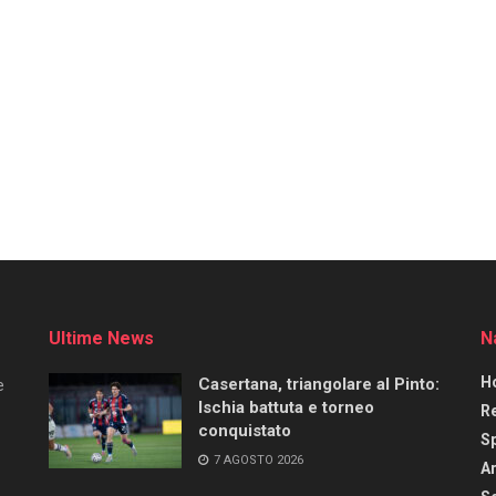
Ultime News
N
H
Casertana, triangolare al Pinto:
e
Ischia battuta e torneo
R
conquistato
S
7 AGOSTO 2026
Ar