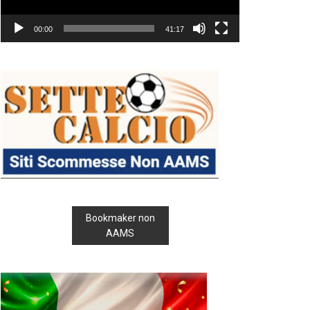
00:00
41:17
Bookmaker non
AAMS