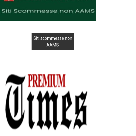
Siti scommesse non
AAMS