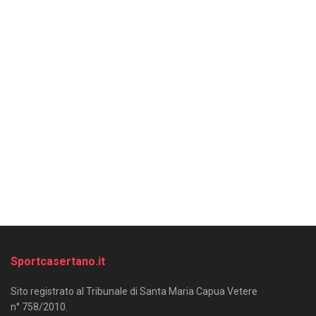
Sportcasertano.it
Sito registrato al Tribunale di Santa Maria Capua Vetere
n° 758/2010.