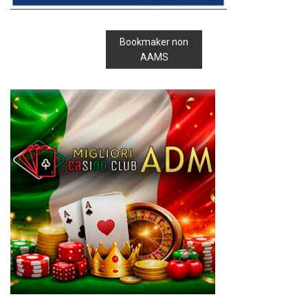
Bookmaker non
AAMS