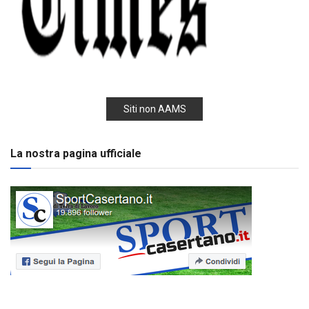
Siti non AAMS
La nostra pagina ufficiale