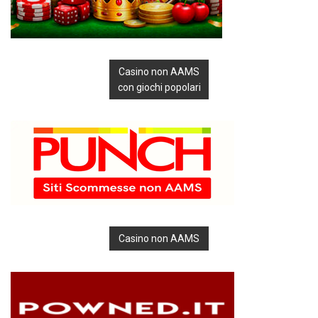
Casino non AAMS
con giochi popolari
Casino non AAMS