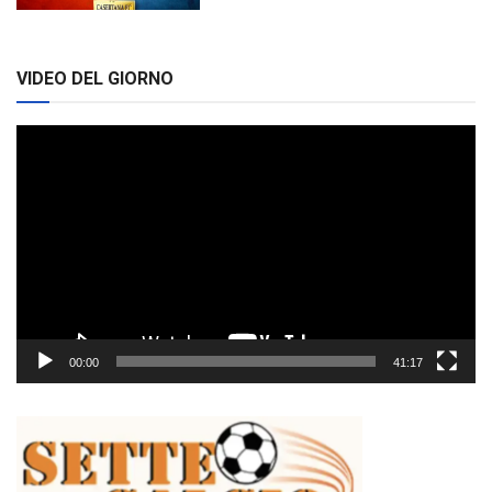
VIDEO DEL GIORNO
Video
Player
00:00
41:17