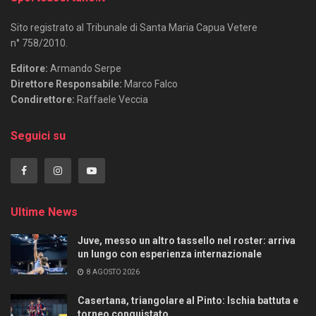
Sito registrato al Tribunale di Santa Maria Capua Vetere
n° 758/2010.
Editore:
Armando Serpe
Direttore Responsabile:
Marco Falco
Condirettore:
Raffaele Veccia
Seguici su
Ultime News
Juve, messo un altro tassello nel roster: arriva
un lungo con esperienza internazionale
8 AGOSTO 2026
Casertana, triangolare al Pinto: Ischia battuta e
torneo conquistato