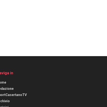
aviga in
ome
edazione
portCasertanoTV
chivio