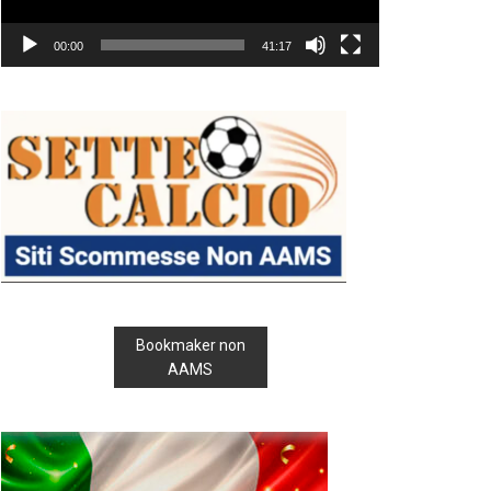
00:00
41:17
Bookmaker non
AAMS