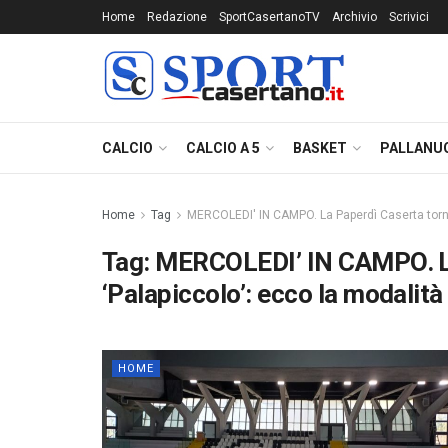
Home
Redazione
SportCasertanoTV
Archivio
Scrivici
CALCIO
CALCIO A 5
BASKET
PALLANU
Home
Tag
MERCOLEDI' IN CAMPO. La Paperdì Caserta torna a
Tag:
MERCOLEDI’ IN CAMPO. La
‘Palapiccolo’: ecco la modalità 
HOME