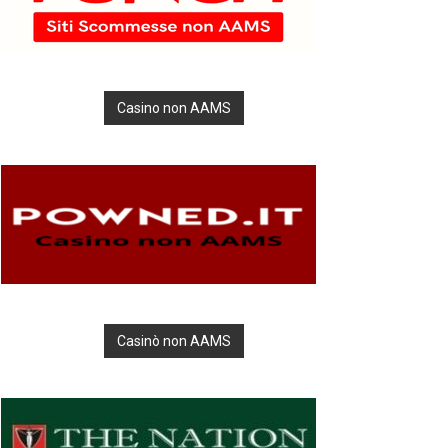
Casino non AAMS
Casinò non AAMS