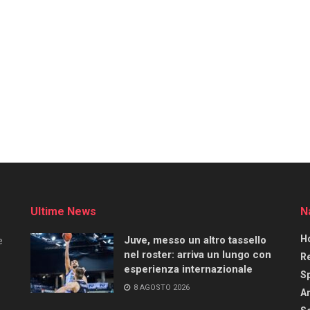
Ultime News
N
H
Juve, messo un altro tassello
e
nel roster: arriva un lungo con
R
esperienza internazionale
S
8 AGOSTO 2026
Ar