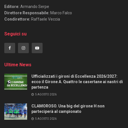
Editore:
Armando Serpe
Direttore Responsabile:
Marco Falco
Condirettore:
Raffaele Veccia
Seguici su
Ultime News
Ufficializzati i gironi di Eccellenza 2026/2027:
ecco il Girone A. Quattro le casertane ai nastri di
partenza
5 AGOSTO 2026
CLAMOROSO. Una big del girone H non
parteciperà al campionato
5 AGOSTO 2026