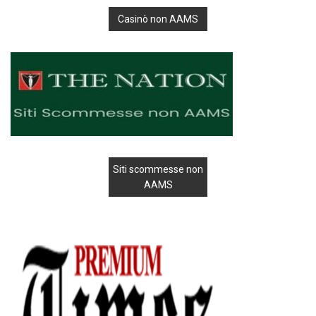
Casinò non AAMS
Siti scommesse non
AAMS