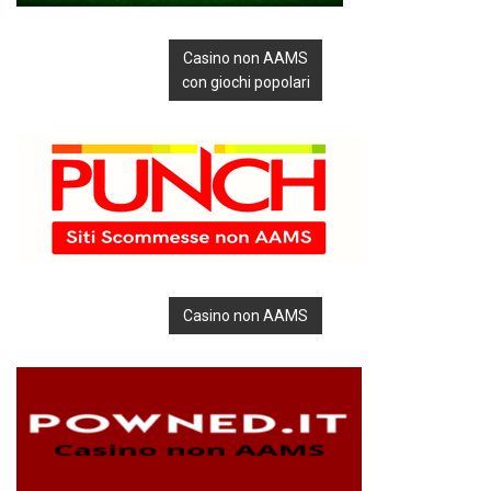
Casino non AAMS
con giochi popolari
Casino non AAMS