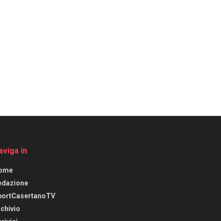
aviga in
ome
edazione
portCasertanoTV
chivio