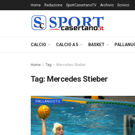
Home
Redazione
SportCasertanoTV
Archivio
Scrivici
CALCIO
CALCIO A 5
BASKET
PALLANU
Home
Tag
Mercedes Stieber
Tag:
Mercedes Stieber
PALLANUOTO