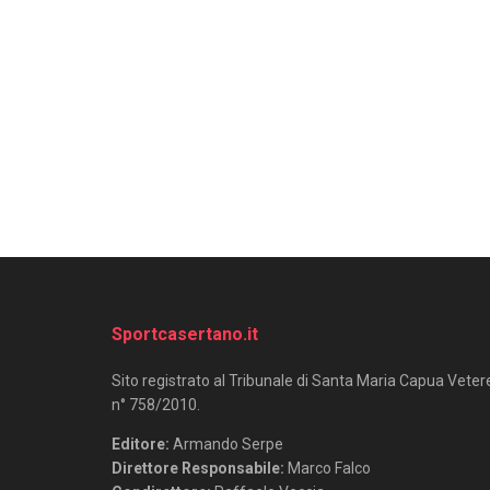
Sportcasertano.it
Sito registrato al Tribunale di Santa Maria Capua Veter
n° 758/2010.
Editore:
Armando Serpe
Direttore Responsabile:
Marco Falco