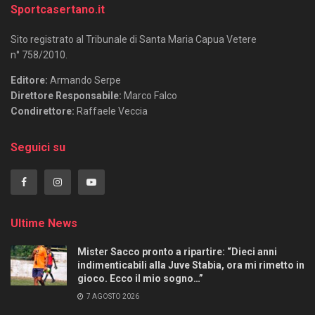
Sportcasertano.it
Sito registrato al Tribunale di Santa Maria Capua Vetere
n° 758/2010.
Editore:
Armando Serpe
Direttore Responsabile:
Marco Falco
Condirettore:
Raffaele Veccia
Seguici su
Ultime News
Mister Sacco pronto a ripartire: “Dieci anni
indimenticabili alla Juve Stabia, ora mi rimetto in
gioco. Ecco il mio sogno…”
7 AGOSTO 2026