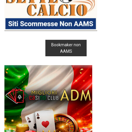
Bookmaker non
AAMS