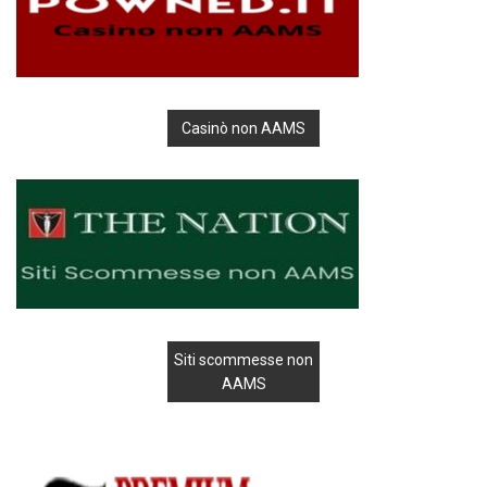
Casinò non AAMS
Siti scommesse non
AAMS