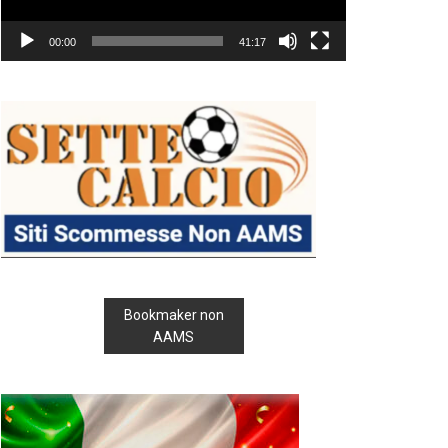
00:00
41:17
Bookmaker non
AAMS