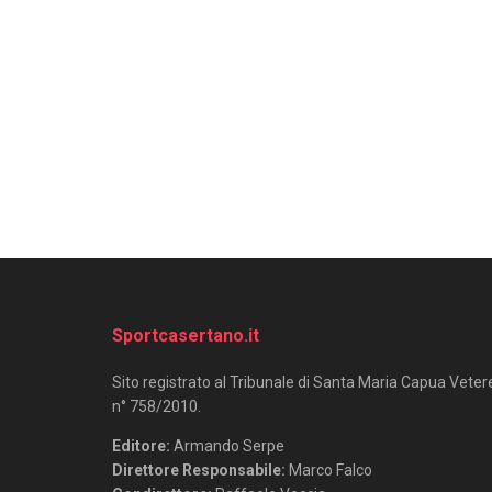
Sportcasertano.it
Sito registrato al Tribunale di Santa Maria Capua Veter
n° 758/2010.
Editore:
Armando Serpe
Direttore Responsabile:
Marco Falco