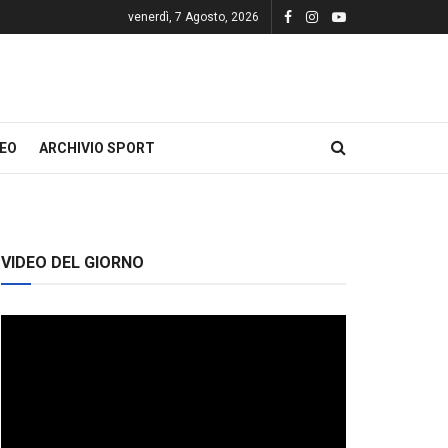
venerdì, 7 Agosto, 2026
DEO
ARCHIVIO SPORT
VIDEO DEL GIORNO
Video
Player