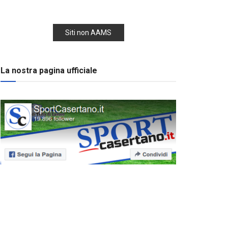
Siti non AAMS
La nostra pagina ufficiale