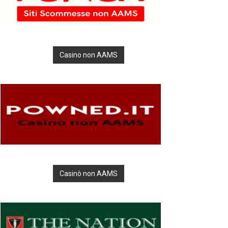
Casino non AAMS
Casinò non AAMS