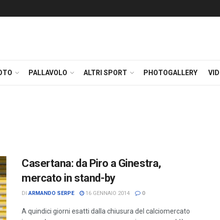
OTO
PALLAVOLO
ALTRI SPORT
PHOTOGALLERY
VI
Casertana: da Piro a Ginestra,
mercato in stand-by
DI
ARMANDO SERPE
16 GENNAIO 2014
0
A quindici giorni esatti dalla chiusura del calciomercato