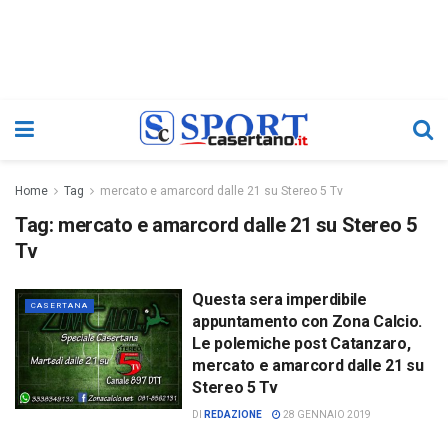
Home
Tag
mercato e amarcord dalle 21 su Stereo 5 Tv
Tag:
mercato e amarcord dalle 21 su Stereo 5
Tv
Questa sera imperdibile
CASERTANA
appuntamento con Zona Calcio.
Le polemiche post Catanzaro,
mercato e amarcord dalle 21 su
Stereo 5 Tv
DI
REDAZIONE
28 GENNAIO 2019