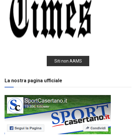
Siti non AAMS
La nostra pagina ufficiale