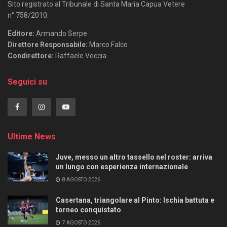
Sito registrato al Tribunale di Santa Maria Capua Vetere
n° 758/2010.
Editore:
Armando Serpe
Direttore Responsabile:
Marco Falco
Condirettore:
Raffaele Veccia
Seguici su
Ultime News
Juve, messo un altro tassello nel roster: arriva
un lungo con esperienza internazionale
8 AGOSTO 2026
Casertana, triangolare al Pinto: Ischia battuta e
torneo conquistato
7 AGOSTO 2026